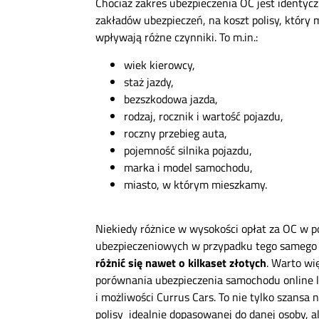
Chociaż zakres ubezpieczenia OC jest identy
zakładów ubezpieczeń, na koszt polisy, który 
wpływają różne czynniki. To m.in.:
wiek kierowcy,
staż jazdy,
bezszkodowa jazda,
rodzaj, rocznik i wartość pojazdu,
roczny przebieg auta,
pojemność silnika pojazdu,
marka i model samochodu,
miasto, w którym mieszkamy.
Niekiedy różnice w wysokości opłat za OC w 
ubezpieczeniowych w przypadku tego samego p
różnić się nawet o kilkaset złotych
. Warto wi
porównania ubezpieczenia samochodu online l
i możliwości Currus Cars. To nie tylko szansa n
polisy idealnie dopasowanej do danej osoby, a