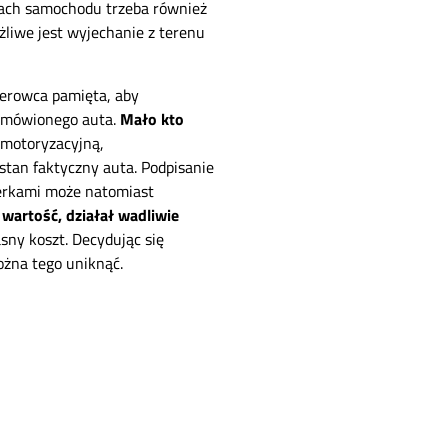
inach samochodu trzeba również
żliwe jest wyjechanie z terenu
ierowca pamięta, aby
zamówionego auta.
Mało kto
ą
motoryzacyjną,
stan faktyczny auta. Podpisanie
terkami może natomiast
 wartość, działał wadliwie
asny koszt. Decydując się
ożna tego uniknąć.