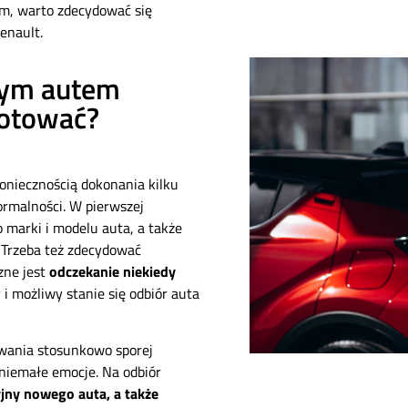
m, warto zdecydować się
enault.
wym autem
gotować?
oniecznością dokonania kilku
ormalności. W pierwszej
do marki i modelu auta, a także
 Trzeba też zdecydować
zne jest
odczekanie niekiedy
 i możliwy stanie się odbiór auta
ywania stosunkowo sporej
 niemałe emocje. Na odbiór
jny nowego auta, a także