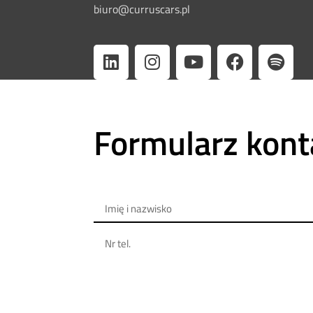
biuro@curruscars.pl
Formularz kon