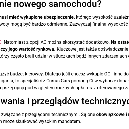
zenie nowego samochodu?
musi mieć wykupione ubezpieczenie,
którego wysokość uzależni
oty mogą być bardzo odmienne. Zazwyczaj finalna wysokość op
C
. Natomiast z opcji AC można skorzystać dodatkowo.
Na osta
 czy jego wartość rynkowa.
Kluczowe jest także doświadczenie 
tórzy często brali udział w stłuczkach bądź innych zdarzeniach
żyć budżet kierowcy. Dlatego jeśli chcesz wykupić OC i inne 
agania, to specjaliści z Currus Cars pomogą Ci w wyborze dopa
epszej opcji pod względem rocznych opłat oraz oferowanego za
owania i przeglądów techniczny
i związane z przeglądami technicznymi. Są one
obowiązkowe i 
ych może skutkować wysokim mandatem.