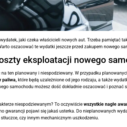
y wydatek, jaki czeka właścicieli nowych aut. Trzeba pamiętać t
 Warto oszacować te wydatki jeszcze przed zakupem nowego s
oszty eksploatacji nowego sa
ć na ten planowany i niespodziewany. W przypadku planowanyc
y paliwa,
które będą uzależnione od jego rodzaju, a także wyda
owego samochodu możesz dość dokładnie oszacować i poznać 
rakterze niespodziewanym? To oczywiście
wszystkie nagłe awar
o gwarancji pojawi się jakaś usterka. Do nieplanowanych wyda
 stłuczce, czy innym mechanicznym uszkodzeniu.