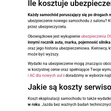
Ile kosztuje ubezpiec
Każdy samochód poruszający się po drogach 
ubezpieczenie nowego samochodu z salonu? Kw
przez ubezpieczyciela.
Obowiązkowe jest wykupienie
ubezpieczenia O
innymi rocznik auta, marka, pojemność silnika
oraz jego historia ubezpieczeniowa. Kierowcy, k
może być wyższy.
Wydatki na ubezpieczenie mogą znacząco obcią
w korzystnej cenie oraz spełniające Twoje wym
i AC dla nowych aut
i doradzimy w wyborze najl
Jakie są koszty serwis
Koszt eksploatacji samochodu to także wydatk
w roku
. Jazda bez ważnych badań techniczn