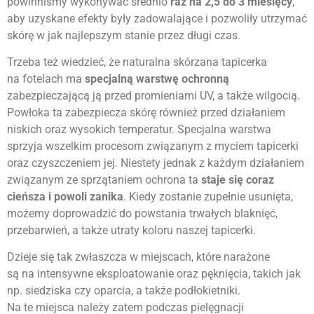
powinniśmy wykonywać średnio
raz na 2,5 do 3 miesięcy
,
aby uzyskane efekty były zadowalające i pozwoliły utrzymać
skórę w jak najlepszym stanie przez długi czas.
Trzeba też wiedzieć, że naturalna skórzana tapicerka
na fotelach ma
specjalną warstwę ochronną
zabezpieczającą ją przed promieniami UV, a także wilgocią.
Powłoka ta zabezpiecza skórę również przed działaniem
niskich oraz wysokich temperatur. Specjalna warstwa
sprzyja wszelkim procesom związanym z myciem tapicerki
oraz czyszczeniem jej. Niestety jednak z każdym działaniem
związanym ze sprzątaniem ochrona ta
staje się coraz
cieńsza i powoli zanika
. Kiedy zostanie zupełnie usunięta,
możemy doprowadzić do powstania trwałych blaknięć,
przebarwień, a także utraty koloru naszej tapicerki.
Dzieje się tak zwłaszcza w miejscach, które narażone
są na intensywne eksploatowanie oraz pęknięcia, takich jak
np. siedziska czy oparcia, a także podłokietniki.
Na te miejsca należy zatem podczas pielęgnacji