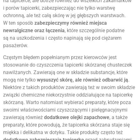
na tapicerce, ale dotrze również do wszelkich zakamarków
i porów tapicerki, zabezpieczając nie tylko warstwę
ochronną, ale też całą skórę w jej głębszych warstwach.
W ten sposób
zabezpieczymy również miejsca
newralgiczne oraz łączenia
, które szczególnie podatne
są na uszkodzenia i często napinają się pod ciężarem
pasażerów.
Częstym błędem popełnianym przez kierowców jest
stosowanie do czyszczenia tapicerki skórzanej chusteczek
nawilżanych. Zawierają one w składzie substancje, które
mogą nie tylko
wysuszyć skórę, ale również odbarwić ją
.
Niektóre z takich produktów zawierają też w swoim składzie
związki chemiczne niekorzystnie oddziałujące na tapicerkę
skórzaną. Warto natomiast wybierać preparaty, które poza
swoimi właściwościami czyszczącymi i pielęgnacyjnymi
zawierają również
dodatkowe olejki zapachowe
, a także
preparaty, które powodują, że tapicerka skórzana staje się
miękka i delikatna w dotyku. Takie produkty często też
dodatkowo zabezpieczają tapicerkę
przed zabrudzeniami